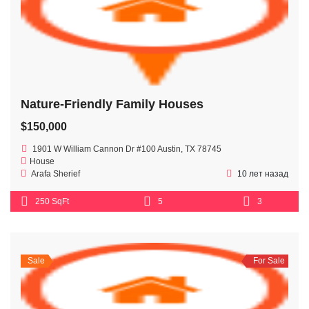
Nature-Friendly Family Houses
$150,000
1901 W William Cannon Dr #100 Austin, TX 78745
House
Arafa Sherief
10 лет назад
250 SqFt
5
3
Sale
For Sale