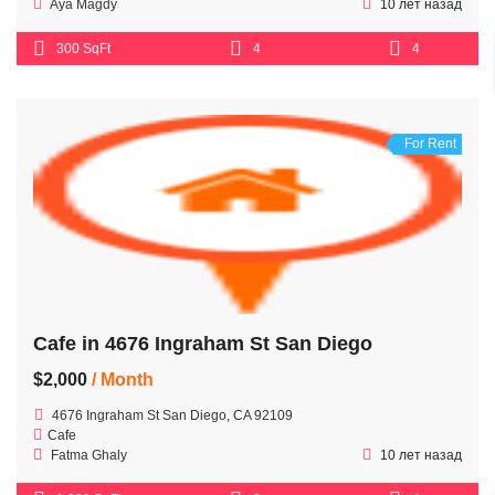
Aya Magdy
10 лет назад
300 SqFt
4
4
For Rent
Cafe in 4676 Ingraham St San Diego
$2,000
/ Month
4676 Ingraham St San Diego, CA 92109
Cafe
Fatma Ghaly
10 лет назад