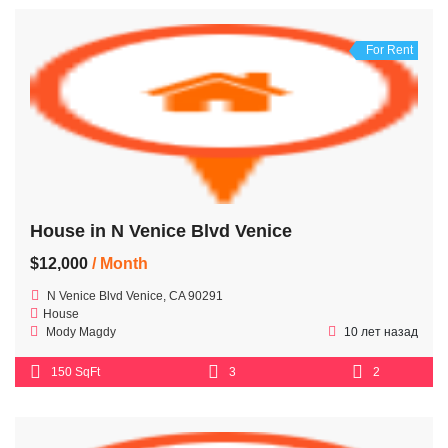
For Rent
House in N Venice Blvd Venice
$12,000
/ Month
N Venice Blvd Venice, CA 90291
House
Mody Magdy
10 лет назад
150 SqFt
3
2