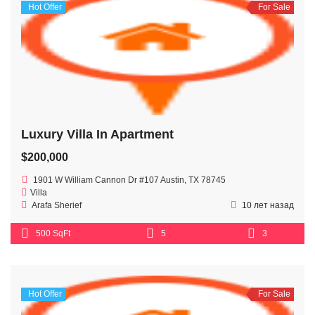
Hot Offer
For Sale
Luxury Villa In Apartment
$200,000
1901 W William Cannon Dr #107 Austin, TX 78745
Villa
Arafa Sherief
10 лет назад
500 SqFt
5
3
Hot Offer
For Sale