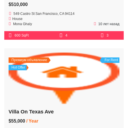
$510,000
549 Castro St San Francisco, CA 94114
House
Mona Ghaly
10 лет назад
600 SqFt
4
3
Премиум объявление
For Rent
Hot Offer
Villa On Texas Ave
$55,000
/ Year