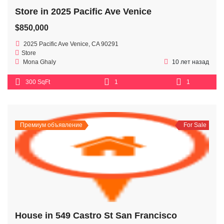
Store in 2025 Pacific Ave Venice
$850,000
2025 Pacific Ave Venice, CA 90291
Store
Mona Ghaly
10 лет назад
300 SqFt
1
1
Премиум объявление
For Sale
House in 549 Castro St San Francisco