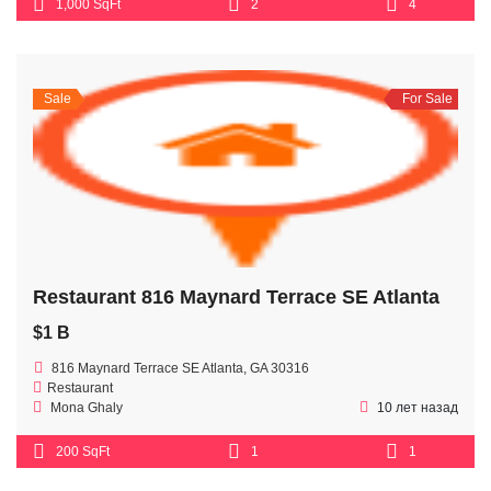
1,000 SqFt
2
4
Sale
For Sale
Restaurant 816 Maynard Terrace SE Atlanta
$1 B
816 Maynard Terrace SE Atlanta, GA 30316
Restaurant
Mona Ghaly
10 лет назад
200 SqFt
1
1