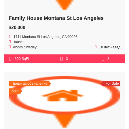
Family House Montana St Los Angeles
$20,000
1711 Montana St Los Angeles, CA 90026
House
Abody Swedey
10 лет назад
300 SqFt
3
3
Премиум объявление
For Sale
Sale