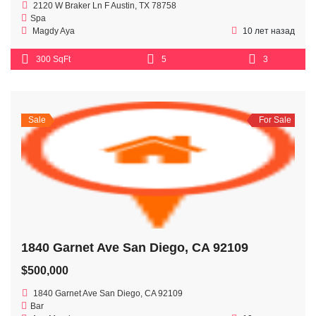
2120 W Braker Ln F Austin, TX 78758
Spa
Magdy Aya
10 лет назад
300 SqFt
5
3
Sale
For Sale
1840 Garnet Ave San Diego, CA 92109
$500,000
1840 Garnet Ave San Diego, CA 92109
Bar