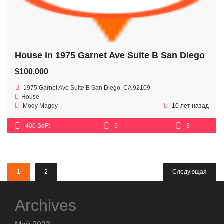
House in 1975 Garnet Ave Suite B San Diego
$100,000
1975 Garnet Ave Suite B San Diego, CA 92109
House
Mody Magdy
10 лет назад
400 SqFt
5
3
1
2
Следующая
Archives