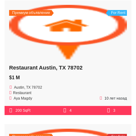
Премиум объявление
For Rent
Restaurant Austin, TX 78702
$1 M
Austin, TX 78702
Restaurant
Aya Magdy
10 лет назад
200 SqFt
4
3