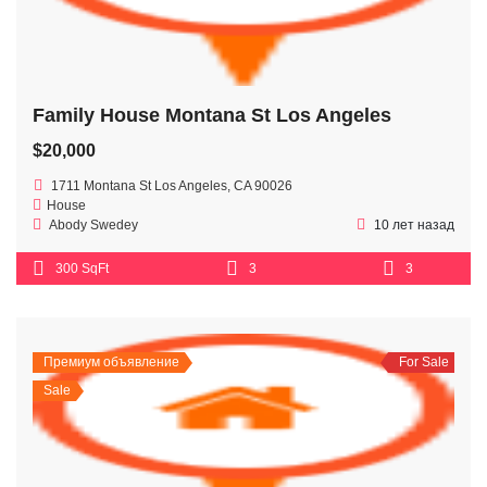
Family House Montana St Los Angeles
$20,000
1711 Montana St Los Angeles, CA 90026
House
Abody Swedey
10 лет назад
300 SqFt
3
3
Премиум объявление
For Sale
Sale