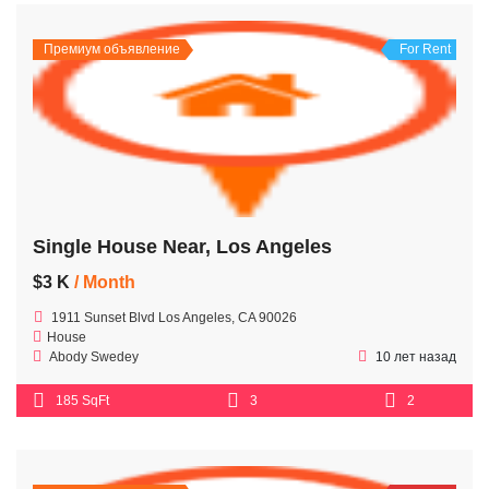
Премиум объявление
For Rent
Single House Near, Los Angeles
$3 K
/ Month
1911 Sunset Blvd Los Angeles, CA 90026
House
Abody Swedey
10 лет назад
185 SqFt
3
2