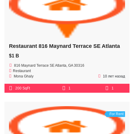
Restaurant 816 Maynard Terrace SE Atlanta
$1 B
816 Maynard Terrace SE Atlanta, GA 30316
Restaurant
Mona Ghaly
10 лет назад
200 SqFt
1
1
For Rent