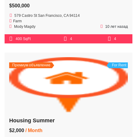
$500,000
579 Castro St San Francisco, CA 94114
Farm
Mody Magdy
10 лет назад
400 SqFt
4
4
Премиум объявление
For Rent
Housing Summer
$2,000
/ Month