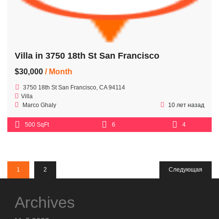
Villa in 3750 18th St San Francisco
$30,000
/ Month
3750 18th St San Francisco, CA 94114
Villa
Marco Ghaly
10 лет назад
500 SqFt
6
4
1
2
Следующая
Archives