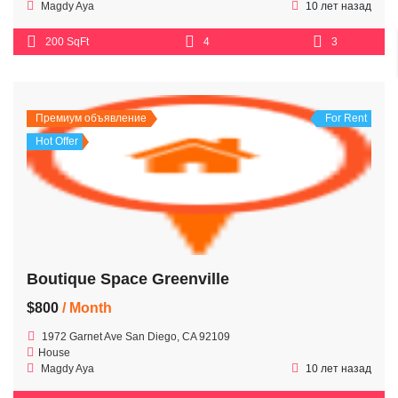
Magdy Aya
10 лет назад
200 SqFt
4
3
Премиум объявление
For Rent
Hot Offer
Boutique Space Greenville
$800
/ Month
1972 Garnet Ave San Diego, CA 92109
House
Magdy Aya
10 лет назад