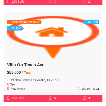
200 SqFt
3
2
Премиум объявление
For Rent
Hot Offer
Villa On Texas Ave
$55,000
/ Year
2120 W Braker Ln F Austin, TX 78758
Spa
Magdy Aya
10 лет назад
300 SqFt
5
3