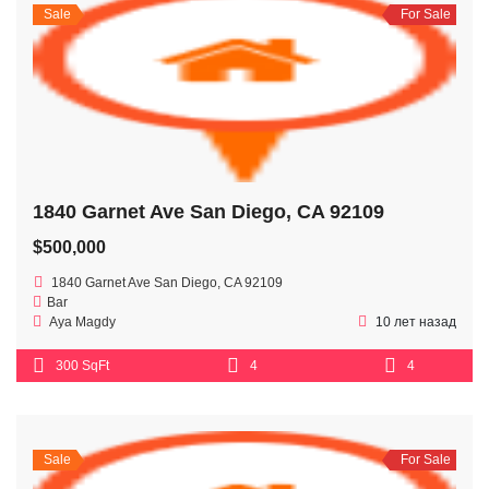
Sale
For Sale
1840 Garnet Ave San Diego, CA 92109
$500,000
1840 Garnet Ave San Diego, CA 92109
Bar
Aya Magdy
10 лет назад
300 SqFt
4
4
Sale
For Sale