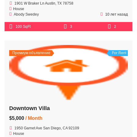
1901 W Braker Ln Austin, TX 78758
House
Abody Swedey
10 лет назад
100 SqFt
3
2
Премиум объявление
For Rent
Downtown Villa
$5,000
/ Month
1950 Garnet Ave San Diego, CA 92109
House