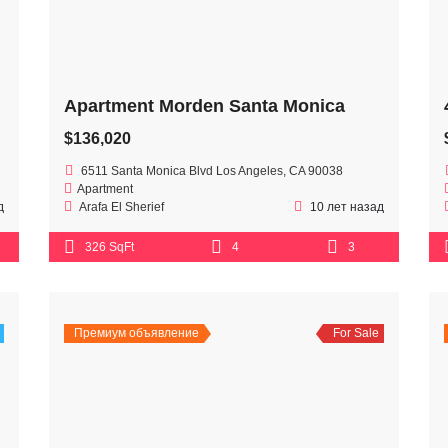
Apartment Morden Santa Monica
$136,020
6511 Santa Monica Blvd Los Angeles, CA 90038
Apartment
д
Arafa El Sherief
10 лет назад
326 SqFt
4
3
Премиум объявление
For Sale