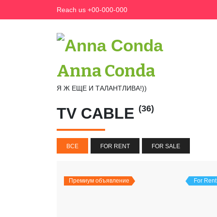
Skip
Reach us +00-000-000
to
content
Anna Conda
Я Ж ЕЩЕ И ТАЛАНТЛИВА!))
(36)
TV CABLE
ВСЕ
FOR RENT
FOR SALE
Премиум объявление
For Rent