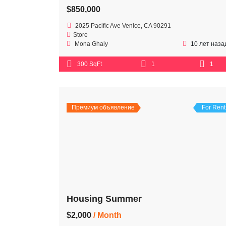
$850,000
2025 Pacific Ave Venice, CA 90291
Store
Mona Ghaly
10 лет наза
300 SqFt
1
1
Премиум объявление
For Rent
Housing Summer
$2,000
/ Month