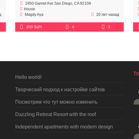
1950 Garnet Ave San Diego, CA 92109
House
д
Magdy Aya
10 лет назад
200 SqFt
4
3
To
Hello world!
Творческий подход к настройке сайтов
Посмотрим что тут можно изменить
Dazzling Retreat Resort with the roof
Independent apartments with modern design