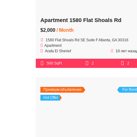
Apartment 1580 Flat Shoals Rd
$2,000
/ Month
1580 Flat Shoals Rd SE Suite F Atlanta, GA 30316
Apartment
Arafa El Sherief
10 лет наза
500 SqFt
2
2
Премиум объявление
For Rent
Hot Offer