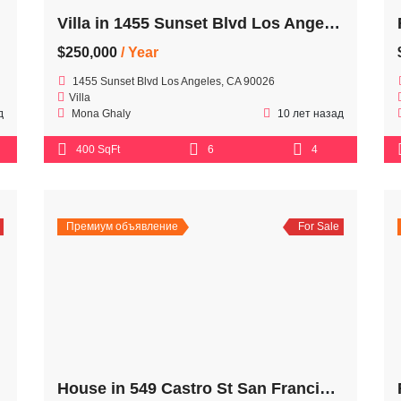
Villa in 1455 Sunset Blvd Los Angeles
$250,000
/ Year
1455 Sunset Blvd Los Angeles, CA 90026
Villa
д
Mona Ghaly
10 лет назад
400 SqFt
6
4
Премиум объявление
For Sale
House in 549 Castro St San Francisco