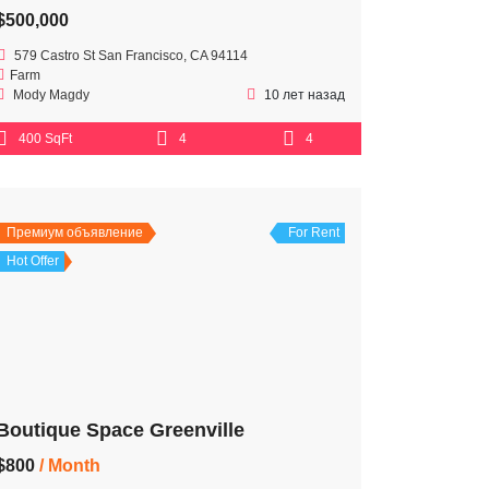
$500,000
579 Castro St San Francisco, CA 94114
Farm
Mody Magdy
10 лет назад
400 SqFt
4
4
Премиум объявление
For Rent
Hot Offer
Boutique Space Greenville
$800
/ Month