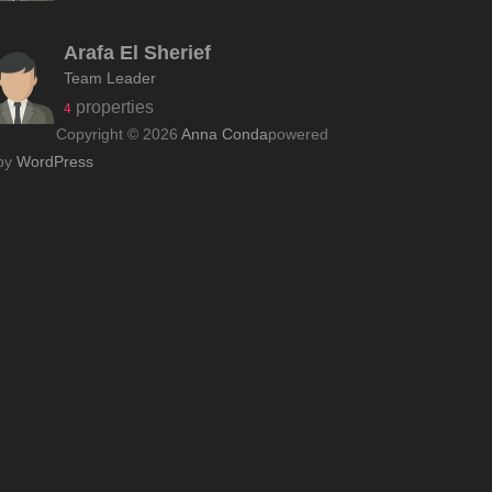
Arafa El Sherief
Team Leader
properties
4
Copyright © 2026
Anna Conda
powered
by
WordPress