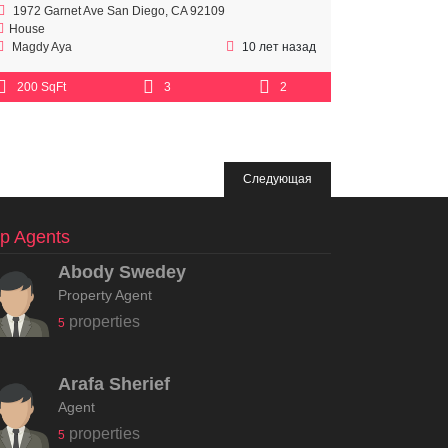
1972 Garnet Ave San Diego, CA 92109
House
Magdy Aya
10 лет назад
200 SqFt
3
2
Следующая
p Agents
Abody Swedey
Property Agent
properties
5
Arafa Sherief
Agent
properties
5