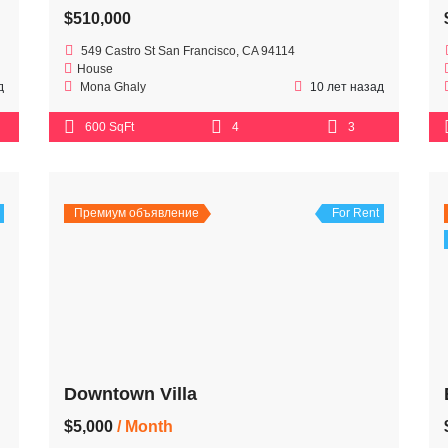
$510,000
549 Castro St San Francisco, CA 94114
House
д
Mona Ghaly
10 лет назад
600 SqFt
4
3
Премиум объявление
For Rent
Downtown Villa
$5,000
/ Month