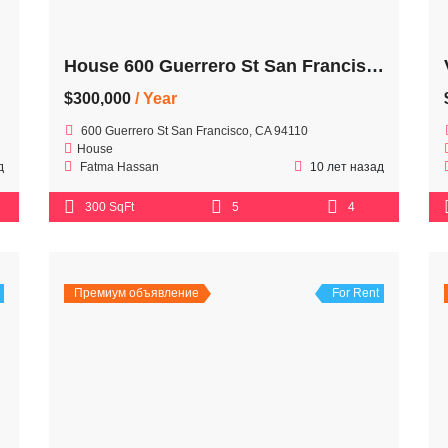
House 600 Guerrero St San Francisco
$300,000
/ Year
600 Guerrero St San Francisco, CA 94110
House
д
Fatma Hassan
10 лет назад
300 SqFt
5
4
Премиум объявление
For Rent