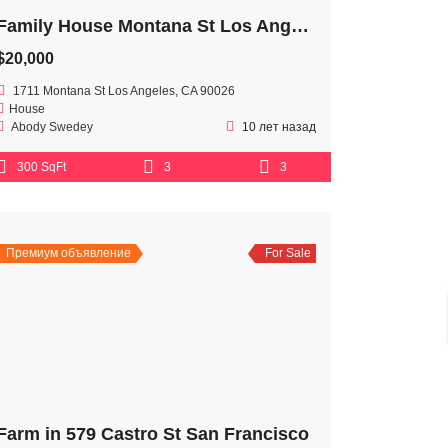
Family House Montana St Los Angeles
$20,000
1711 Montana St Los Angeles, CA 90026
House
Abody Swedey
10 лет назад
300 SqFt
3
3
Премиум объявление
For Sale
Farm in 579 Castro St San Francisco