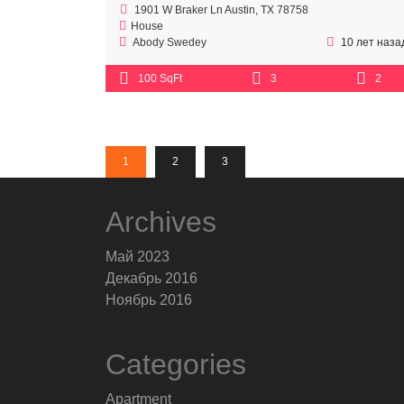
1901 W Braker Ln Austin, TX 78758
House
Abody Swedey
10 лет наза
100 SqFt
3
2
1
2
3
Archives
Май 2023
Декабрь 2016
Ноябрь 2016
Categories
Apartment