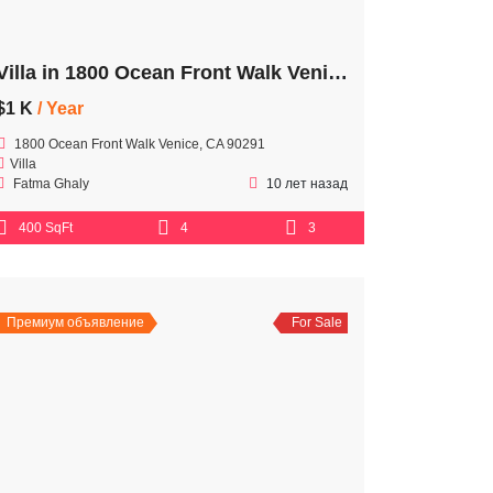
Villa in 1800 Ocean Front Walk Venice
$1 K
/ Year
1800 Ocean Front Walk Venice, CA 90291
Villa
Fatma Ghaly
10 лет назад
400 SqFt
4
3
Премиум объявление
For Sale