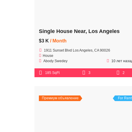
Single House Near, Los Angeles
$3 K
/ Month
1911 Sunset Blvd Los Angeles, CA 90026
House
Abody Swedey
10 лет наза
185 SqFt
3
2
Премиум объявление
For Rent