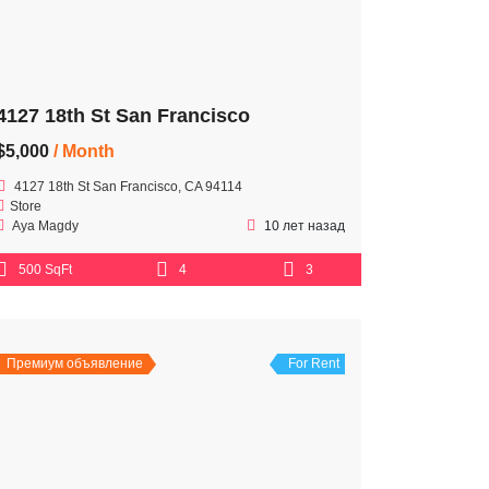
4127 18th St San Francisco
$5,000
/ Month
4127 18th St San Francisco, CA 94114
Store
Aya Magdy
10 лет назад
500 SqFt
4
3
Премиум объявление
For Rent