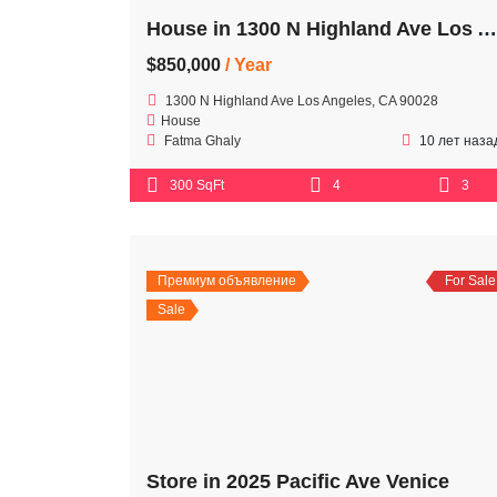
House in 1300 N Highland Ave Los Angeles
$850,000
/ Year
1300 N Highland Ave Los Angeles, CA 90028
House
Fatma Ghaly
10 лет наза
300 SqFt
4
3
Премиум объявление
For Sale
Sale
Store in 2025 Pacific Ave Venice