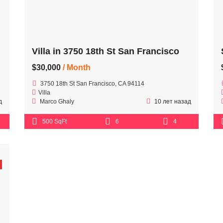
cisco
Villa in 3750 18th St San Francisco
$30,000
/ Month
3750 18th St San Francisco, CA 94114
Villa
д
Marco Ghaly
10 лет назад
500 SqFt
6
4