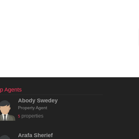
p Agents
Abody Swedey
Property Agent
properties
5
Arafa Sherief