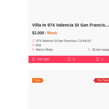
Villa In 974 Valencia St San Fran
$2,000
/ Week
974 Valencia St San Francisco, CA 94110
Villa
Marco Ghaly
10 лет наза
200 SqFt
5
3
Sale
For Sale