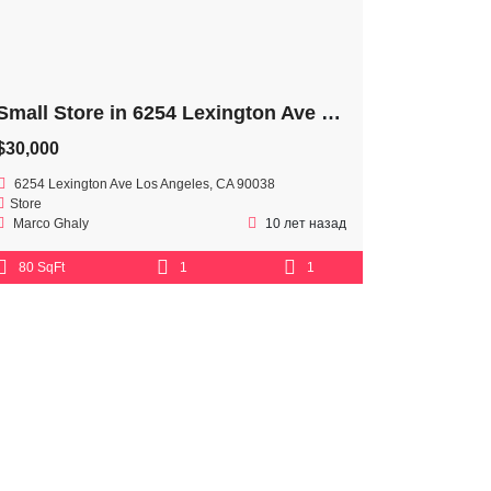
Small Store in 6254 Lexington Ave Los Angeles
$30,000
6254 Lexington Ave Los Angeles, CA 90038
Store
Marco Ghaly
10 лет назад
80 SqFt
1
1