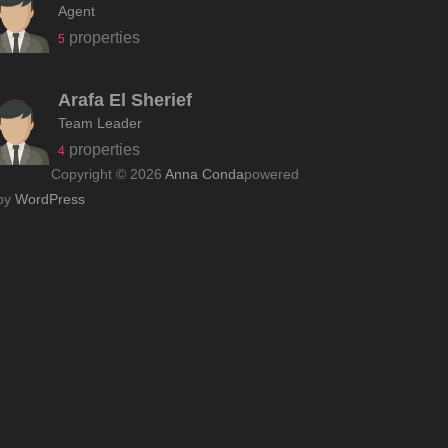
Agent
properties
5
Arafa El Sherief
Team Leader
properties
4
Copyright © 2026
Anna Conda
powered
by
WordPress