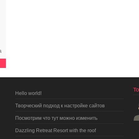
д
To
Hello world!
Творческий подход к настройке сайтов
Посмотрим что тут можно изменить
Dazzling Retreat Resort with the roof