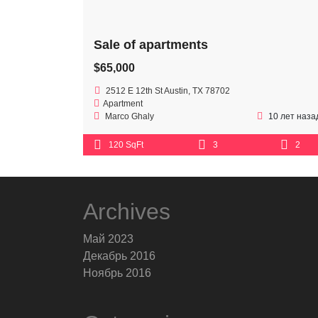
Sale of apartments
$65,000
2512 E 12th St Austin, TX 78702
Apartment
Marco Ghaly
10 лет наза
120 SqFt
3
2
Archives
Май 2023
Декабрь 2016
Ноябрь 2016