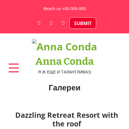
Skip
Reach us +00-000-000
to
content
SUBMIT
Anna Conda
Я Ж ЕЩЕ И ТАЛАНТЛИВА!))
Галереи
Dazzling Retreat Resort with
the roof