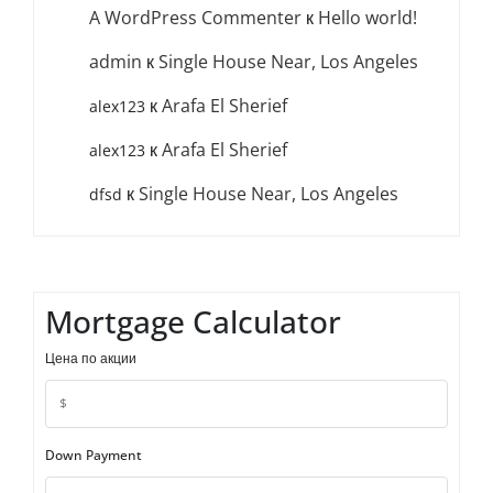
A WordPress Commenter
к
Hello world!
admin
к
Single House Near, Los Angeles
к
Arafa El Sherief
alex123
к
Arafa El Sherief
alex123
к
Single House Near, Los Angeles
dfsd
Mortgage Calculator
Цена по акции
Down Payment