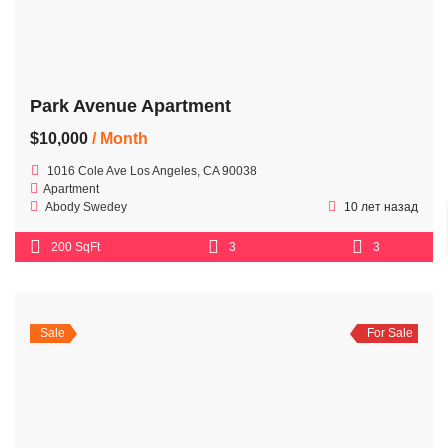
Park Avenue Apartment
$10,000
/ Month
1016 Cole Ave Los Angeles, CA 90038
Apartment
Abody Swedey
10 лет назад
200 SqFt
3
3
Sale
For Sale