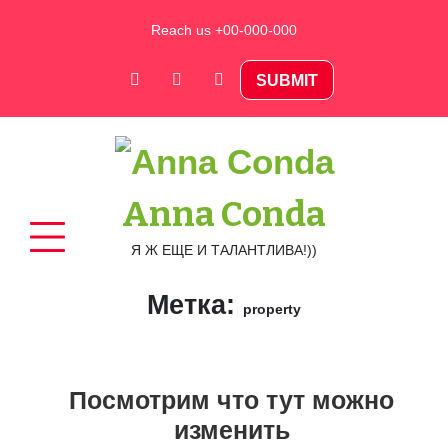
Skip
Reach us +00-000-000
to
content
SUBMIT
Anna Conda
Я Ж ЕЩЕ И ТАЛАНТЛИВА!))
Метка:
property
Посмотрим что тут можно
изменить