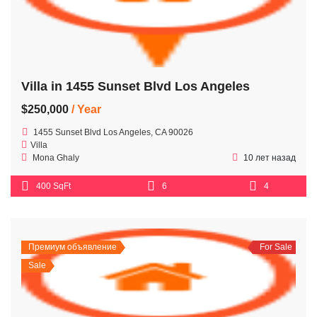
Villa in 1455 Sunset Blvd Los Angeles
$250,000
/ Year
1455 Sunset Blvd Los Angeles, CA 90026
Villa
Mona Ghaly
10 лет назад
400 SqFt
6
4
Премиум объявление
For Sale
Sale