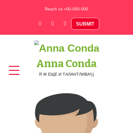
Skip
Reach us +00-000-000
to
content
SUBMIT
Anna Conda
Я Ж ЕЩЕ И ТАЛАНТЛИВА!))