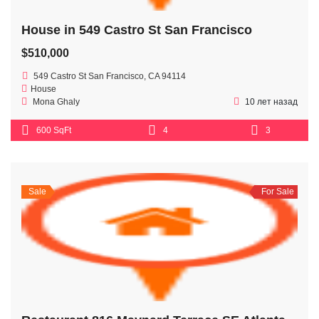
House in 549 Castro St San Francisco
$510,000
549 Castro St San Francisco, CA 94114
House
Mona Ghaly
10 лет назад
600 SqFt
4
3
Sale
For Sale