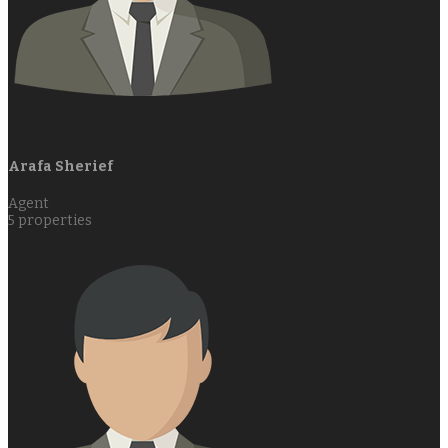
Arafa Sherief
Agent
5
properties