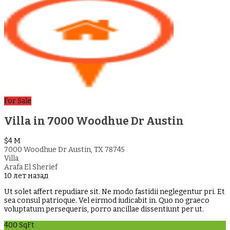
For Sale
Villa in 7000 Woodhue Dr Austin
$4 M
7000 Woodhue Dr Austin, TX 78745
Villa
Arafa El Sherief
10 лет назад
Ut solet affert repudiare sit. Ne modo fastidii neglegentur pri. Et
sea consul patrioque. Vel eirmod iudicabit in. Quo no graeco
voluptatum persequeris, porro ancillae dissentiunt per ut.
400 SqFt