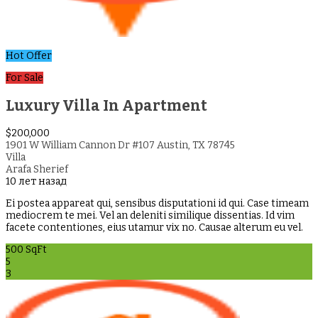
Hot Offer
For Sale
Luxury Villa In Apartment
$200,000
1901 W William Cannon Dr #107 Austin, TX 78745
Villa
Arafa Sherief
10 лет назад
Ei postea appareat qui, sensibus disputationi id qui. Case timeam
mediocrem te mei. Vel an deleniti similique dissentias. Id vim
facete contentiones, eius utamur vix no. Causae alterum eu vel.
500 SqFt
5
3