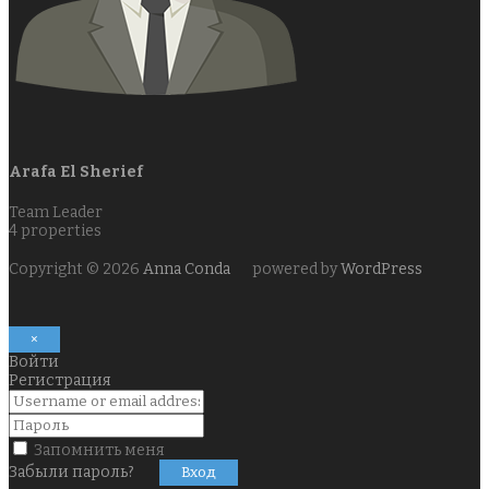
Arafa El Sherief
Team Leader
4
properties
Copyright © 2026
Anna Conda
powered by
WordPress
×
Войти
Регистрация
Запомнить меня
Забыли пароль?
Вход