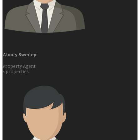
Abody Swedey
Property Agent
5
properties