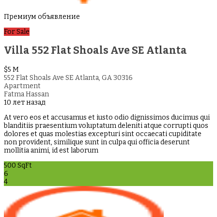
Премиум объявление
For Sale
Villa 552 Flat Shoals Ave SE Atlanta
$5 M
552 Flat Shoals Ave SE Atlanta, GA 30316
Apartment
Fatma Hassan
10 лет назад
At vero eos et accusamus et iusto odio dignissimos ducimus qui
blanditiis praesentium voluptatum deleniti atque corrupti quos
dolores et quas molestias excepturi sint occaecati cupiditate
non provident, similique sunt in culpa qui officia deserunt
mollitia animi, id est laborum
500 SqFt
6
4