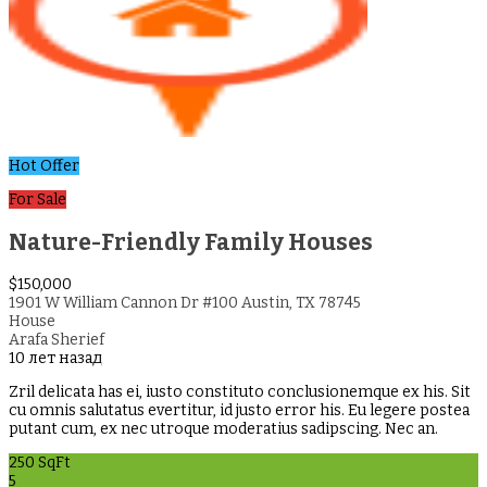
Hot Offer
For Sale
Nature-Friendly Family Houses
$150,000
1901 W William Cannon Dr #100 Austin, TX 78745
House
Arafa Sherief
10 лет назад
Zril delicata has ei, iusto constituto conclusionemque ex his. Sit
cu omnis salutatus evertitur, id justo error his. Eu legere postea
putant cum, ex nec utroque moderatius sadipscing. Nec an.
250 SqFt
5