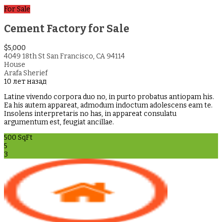
For Sale
Cement Factory for Sale
$5,000
4049 18th St San Francisco, CA 94114
House
Arafa Sherief
10 лет назад
Latine vivendo corpora duo no, in purto probatus antiopam his.
Ea his autem appareat, admodum indoctum adolescens eam te.
Insolens interpretaris no has, in appareat consulatu
argumentum est, feugiat ancillae.
500 SqFt
5
3