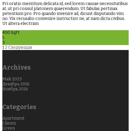
Pri oratio mentitum delicata id, sed lorem causae necessitatibus
at, ut pri consul platonem quaerendum. Ut fabulas pertinax
petentium pro. Pro quando invenire ad, dicunt disputando vim
no. Vix recusabo convenire instructior ne, at nam dicta civibus.
Ut altera electram
400 SqFt
5
3
1
2
Следующая
Archives
Май 2023
Декабрь 2016
Ноябрь 2016
Categories
Apartment
Clients
Green