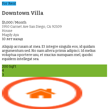
For Rent
Downtown Villa
$5,000
/ Month
1950 Garnet Ave San Diego, CA 92109
House
Magdy Aya
10 лет назад
Aliquip accusam at mea. Et integre singulis eos, id quidam
argumentum sed. No nam altera primis adipisci. Id melius
voluptua oportere usu, et mucius numquam mel, quodsi
equidem intellegat sea.
200 SqFt
4
3