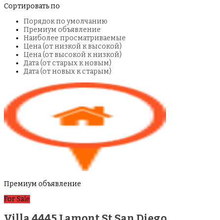
Сортировать по
Порядок по умолчанию
Премиум объявление
Наиболее просматриваемые
Цена (от низкой к высокой)
Цена (от высокой к низкой)
Дата (от старых к новым)
Дата (от новых к старым)
Премиум объявление
For Sale
Villa 4445 Lamont St San Diego