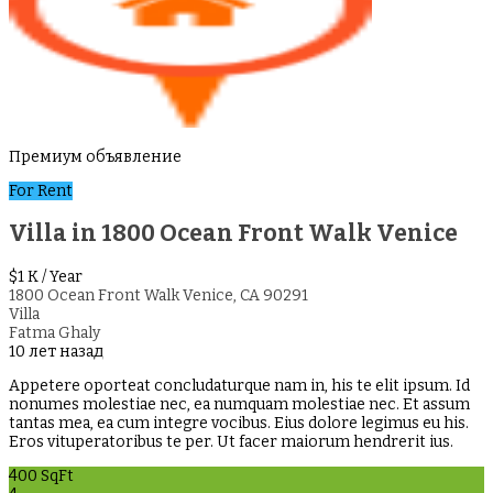
Премиум объявление
For Rent
Villa in 1800 Ocean Front Walk Venice
$1 K
/ Year
1800 Ocean Front Walk Venice, CA 90291
Villa
Fatma Ghaly
10 лет назад
Appetere oporteat concludaturque nam in, his te elit ipsum. Id
nonumes molestiae nec, ea numquam molestiae nec. Et assum
tantas mea, ea cum integre vocibus. Eius dolore legimus eu his.
Eros vituperatoribus te per. Ut facer maiorum hendrerit ius.
400 SqFt