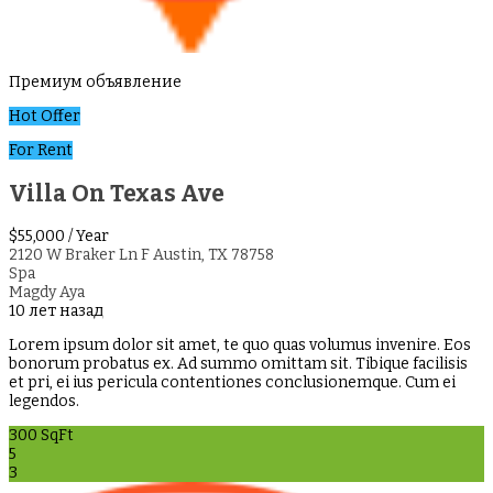
Премиум объявление
Hot Offer
For Rent
Villa On Texas Ave
$55,000
/ Year
2120 W Braker Ln F Austin, TX 78758
Spa
Magdy Aya
10 лет назад
Lorem ipsum dolor sit amet, te quo quas volumus invenire. Eos
bonorum probatus ex. Ad summo omittam sit. Tibique facilisis
et pri, ei ius pericula contentiones conclusionemque. Cum ei
legendos.
300 SqFt
5
3