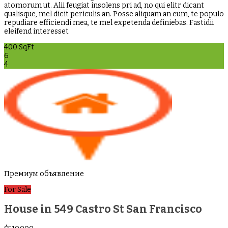
atomorum ut. Alii feugiat insolens pri ad, no qui elitr dicant
qualisque, mel dicit periculis an. Posse aliquam an eum, te populo
repudiare efficiendi mea, te mel expetenda definiebas. Fastidii
eleifend interesset
400 SqFt
6
4
Премиум объявление
For Sale
House in 549 Castro St San Francisco