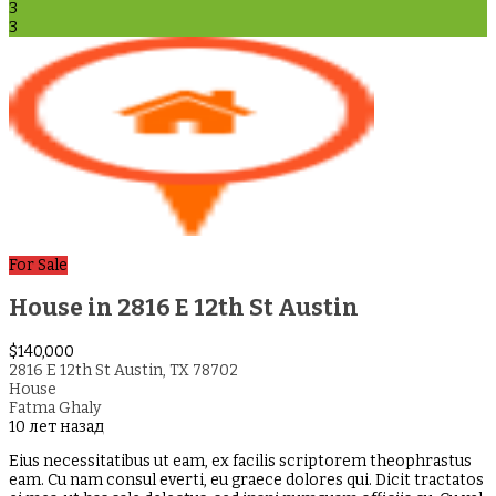
3
3
For Sale
House in 2816 E 12th St Austin
$140,000
2816 E 12th St Austin, TX 78702
House
Fatma Ghaly
10 лет назад
Eius necessitatibus ut eam, ex facilis scriptorem theophrastus
eam. Cu nam consul everti, eu graece dolores qui. Dicit tractatos