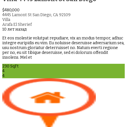
$480,000
4445 Lamont St San Diego, CA 92109
Villa
Arafa El Sherief
10 лет назад
Et eos molestie volutpat repudiare, vix an modus tempor, adhuc
integre euripidis eu vim. Eu noluisse deseruisse adversarium sea,
usu nostrum gloriatur deterruisset no. Natum everti regione
per no, eu sit tibique deseruisse, sed ei dolorum offendit
insolens. Mel et
230 SqFt
4
4