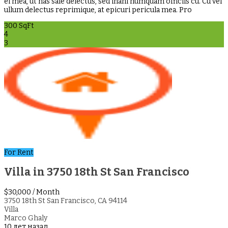
ei mea, ut has sale delectus, sed inani numquam officiis cu. Cu vel
ullum delectus reprimique, at epicuri pericula mea. Pro
300 SqFt
4
3
For Rent
Villa in 3750 18th St San Francisco
$30,000
/ Month
3750 18th St San Francisco, CA 94114
Villa
Marco Ghaly
10 лет назад