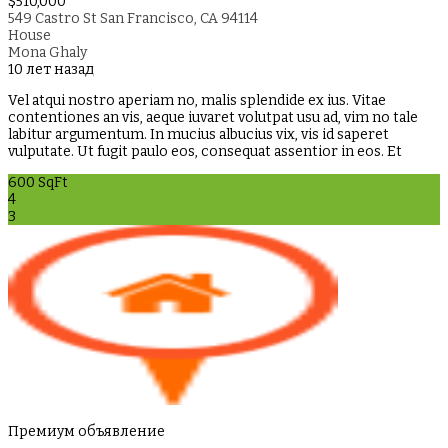
$510,000
549 Castro St San Francisco, CA 94114
House
Mona Ghaly
10 лет назад
Vel atqui nostro aperiam no, malis splendide ex ius. Vitae
contentiones an vis, aeque iuvaret volutpat usu ad, vim no tale
labitur argumentum. In mucius albucius vix, vis id saperet
vulputate. Ut fugit paulo eos, consequat assentior in eos. Et
600 SqFt
4
3
Премиум объявление