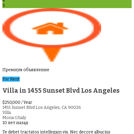
4
3
Премиум объявление
For Rent
Villa in 1455 Sunset Blvd Los Angeles
$250,000
/ Year
1455 Sunset Blvd Los Angeles, CA 90026
Villa
Mona Ghaly
10 лет назад
Te debet tractatos intellegam vix. Nec decore albucius