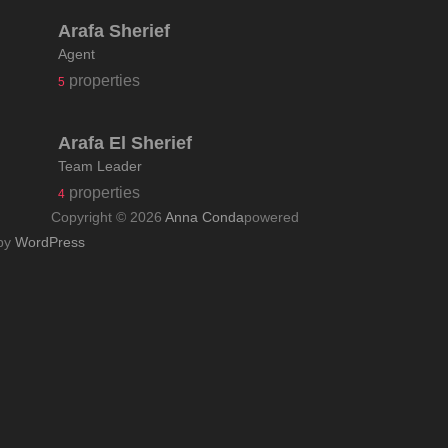
Arafa Sherief
Agent
properties
5
Arafa El Sherief
Team Leader
properties
4
Copyright © 2026
Anna Conda
powered
by
WordPress