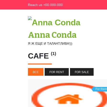
Skip
Reach us +00-000-000
to
content
Anna Conda
Я Ж ЕЩЕ И ТАЛАНТЛИВА!))
(1)
CAFE
ВСЕ
FOR RENT
FOR SALE
For Rent