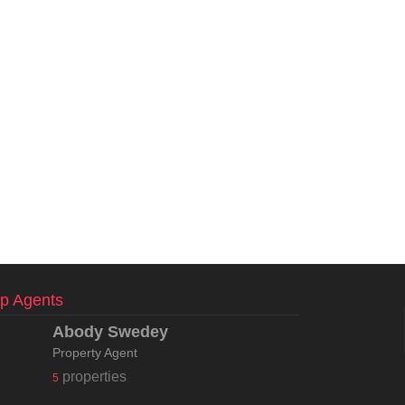
p Agents
Abody Swedey
Property Agent
properties
5