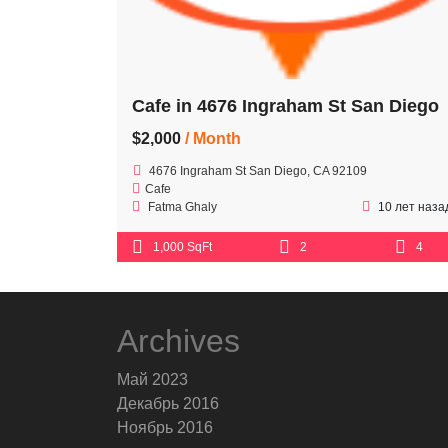
Cafe in 4676 Ingraham St San Diego
$2,000
/ Month
4676 Ingraham St San Diego, CA 92109
Cafe
Fatma Ghaly
10 лет наза
1,000 SqFt
2
4
Archives
Май 2023
Декабрь 2016
Ноябрь 2016