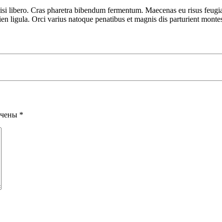
isi libero. Cras pharetra bibendum fermentum. Maecenas eu risus feugiat
pien ligula. Orci varius natoque penatibus et magnis dis parturient monte
ечены
*