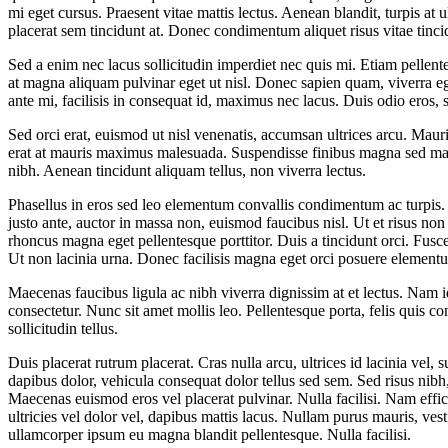
mi eget cursus. Praesent vitae mattis lectus. Aenean blandit, turpis at 
placerat sem tincidunt at. Donec condimentum aliquet risus vitae tinci
Sed a enim nec lacus sollicitudin imperdiet nec quis mi. Etiam pellentes
at magna aliquam pulvinar eget ut nisl. Donec sapien quam, viverra ege
ante mi, facilisis in consequat id, maximus nec lacus. Duis odio eros, 
Sed orci erat, euismod ut nisl venenatis, accumsan ultrices arcu. Mauris 
erat at mauris maximus malesuada. Suspendisse finibus magna sed mass
nibh. Aenean tincidunt aliquam tellus, non viverra lectus.
Phasellus in eros sed leo elementum convallis condimentum ac turpis. 
justo ante, auctor in massa non, euismod faucibus nisl. Ut et risus non 
rhoncus magna eget pellentesque porttitor. Duis a tincidunt orci. Fus
Ut non lacinia urna. Donec facilisis magna eget orci posuere element
Maecenas faucibus ligula ac nibh viverra dignissim at et lectus. Nam
consectetur. Nunc sit amet mollis leo. Pellentesque porta, felis quis co
sollicitudin tellus.
Duis placerat rutrum placerat. Cras nulla arcu, ultrices id lacinia vel, 
dapibus dolor, vehicula consequat dolor tellus sed sem. Sed risus nibh,
Maecenas euismod eros vel placerat pulvinar. Nulla facilisi. Nam effici
ultricies vel dolor vel, dapibus mattis lacus. Nullam purus mauris, ves
ullamcorper ipsum eu magna blandit pellentesque. Nulla facilisi.