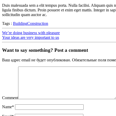
Duis malesuada sem a elit tempus porta. Nulla facilisi. Aliquam quis n
ligula finibus dictum. Proin posuere et enim eget mattis. Integer in sa
sollicitudin quam auctor ac.
Tags :
Building
Construction
We’re doing business with pleasure
Your ideas are very important to us
Want to say something? Post a comment
Ваш адрес email не будет опубликован.
Обязательные поля пом
Comment
Name
*