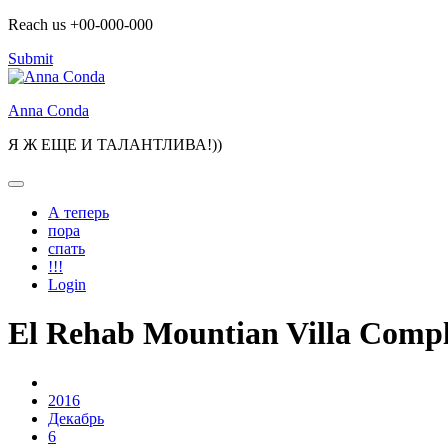
Skip
Reach us +00-000-000
to
Submit
content
Anna Conda
Я Ж ЕЩЕ И ТАЛАНТЛИВА!))
А теперь
пора
спать
!!!
Login
El Rehab Mountian Villa Comp
2016
Декабрь
6