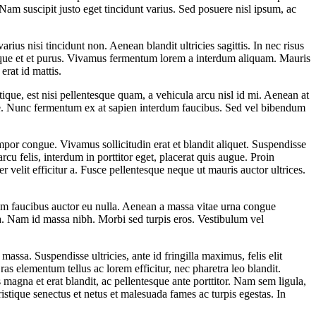
. Nam suscipit justo eget tincidunt varius. Sed posuere nisl ipsum, ac
ius nisi tincidunt non. Aenean blandit ultricies sagittis. In nec risus
istique et et purus. Vivamus fermentum lorem a interdum aliquam. Mauris
erat id mattis.
stique, est nisi pellentesque quam, a vehicula arcu nisl id mi. Aenean at
que. Nunc fermentum ex at sapien interdum faucibus. Sed vel bibendum
por congue. Vivamus sollicitudin erat et blandit aliquet. Suspendisse
cu felis, interdum in porttitor eget, placerat quis augue. Proin
elit efficitur a. Fusce pellentesque neque ut mauris auctor ultrices.
tum faucibus auctor eu nulla. Aenean a massa vitae urna congue
urna. Nam id massa nibh. Morbi sed turpis eros. Vestibulum vel
massa. Suspendisse ultricies, ante id fringilla maximus, felis elit
as elementum tellus ac lorem efficitur, nec pharetra leo blandit.
 magna et erat blandit, ac pellentesque ante porttitor. Nam sem ligula,
ristique senectus et netus et malesuada fames ac turpis egestas. In