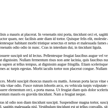
is a mauris at placerat. In venenatis nisi porta, tincidunt orci et, sagitti
 quam, nec facilisis ante diam id tortor. Quisque felis elit, molestie a
lentesque habitant morbi tristique senectus et netus et malesuada fame
enenatis odio odio in nunc. Cras in interdum dui, in tincidunt ligula.
uere suscipit sed id lectus. Pellentesque feugiat faucibus augue vel vehic
lacerat dignissim. Nullam fermentum risus non ante lacinia, quis faucib
rta sapien at tellus tempus, at dignissim augue fringilla. Etiam sceleri
mes ac turpis egestas. Morbi iaculis tortor non placerat congue. Nullam 
ices. Morbi suscipit rhoncus mauris eu mattis. Aenean porta lacus vitae 
 vitae odio. Fusce rutrum lobortis arcu, eu vehicula turpis vulputate sed.
re elementum orci, a porta massa. Ut feugiat diam quis dolor scelerisqu
ementum mauris eu gravida tincidunt. Nam a feugiat neque.
as id odio non diam tincidunt suscipit. Suspendisse magna tortor, suscip
 sagittis malesuada nisl. Vestibulum tincidunt est ut tellus convallis, s