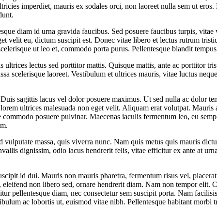
ultricies imperdiet, mauris ex sodales orci, non laoreet nulla sem ut eros
dunt.
que diam id urna gravida faucibus. Sed posuere faucibus turpis, vitae var
t velit eu, dictum suscipit est. Donec vitae libero et lectus rutrum tr
scelerisque ut leo et, commodo porta purus. Pellentesque blandit tempus 
ultrices lectus sed porttitor mattis. Quisque mattis, ante ac porttitor tri
a scelerisque laoreet. Vestibulum et ultrices mauris, vitae luctus ne
Duis sagittis lacus vel dolor posuere maximus. Ut sed nulla ac dolor tem
lorem ultrices malesuada non eget velit. Aliquam erat volutpat. Mauris ar
ce commodo posuere pulvinar. Maecenas iaculis fermentum leo, eu semper v
um.
 id vulputate massa, quis viverra nunc. Nam quis metus quis mauris dic
nvallis dignissim, odio lacus hendrerit felis, vitae efficitur ex ante at 
suscipit id dui. Mauris non mauris pharetra, fermentum risus vel, placerat 
 eleifend non libero sed, ornare hendrerit diam. Nam non tempor elit. Cr
tur pellentesque diam, nec consectetur sem suscipit porta. Nam facilisis
tibulum ac lobortis ut, euismod vitae nibh. Pellentesque habitant morbi t