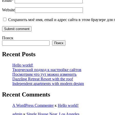
Email
*
Website
Сохранить моё имя, email и адрес сайта в этом браузере д
Поиск
Поиск
Recent Posts
Hello world!
Творческий подход к настройке сайтов
Посмотрим что тут можно изменить
Dazzling Retreat Resort with the roof
Independent apartments with modern design
Recent Comments
A WordPress Commenter
к
Hello world!
admin
к
Single House Near, Los Angeles