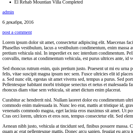
El Rehab Mountian Villa Completed
admin
6 декабря, 2016
post a comment
Lorem ipsum dolor sit amet, consectetur adipiscing elit. Maecenas facilis
Phasellus vestibulum, lacus a vestibulum condimentum, enim massa auctor
pretium vehicula nisl. In imperdiet ex nec interdum condimentum. Pel
convallis, metus at condimentum vehicula, est purus ultrices ante, id v
Sed rhoncus rutrum enim, quis pretium justo. Praesent ut mi eu urna pos
felis, vitae suscipit magna ipsum nec sem. Fusce ultricies elit id p
a. Sed nunc elit, egestas sit amet viverra sed, tempus a purus. Sed po
Pellentesque habitant morbi tristique senectus et netus et malesuada fa
rhoncus diam vitae sem vehicula, sit amet dictum enim placerat.
Curabitur ac hendrerit nisl. Nullam laoreet dolor eu condimentum ultr
commodo enim malesuada in. Nunc leo erat, mattis at tristique id, gravida
venenatis commodo magna, eget lacinia eros maximus sit amet. Ut posue
Cras orci lorem, ultrices et eros non, tempus consectetur elit. Sed el
Aenean nibh justo, vehicula at tincidunt sed, finibus posuere massa. Cr
quam ac erat pellentesque mattis. Donec arcu sapien, feugiat eu arcu id,