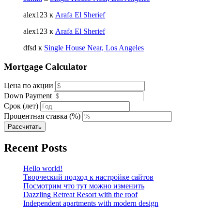
alex123
к
Arafa El Sherief
alex123
к
Arafa El Sherief
dfsd
к
Single House Near, Los Angeles
Mortgage Calculator
Цена по акции
Down Payment
Срок (лет)
Процентная ставка (%)
Рассчитать
Recent Posts
Hello world!
Творческий подход к настройке сайтов
Посмотрим что тут можно изменить
Dazzling Retreat Resort with the roof
Independent apartments with modern design