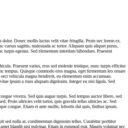
s dolor. Donec mollis luctus velit vitae fringilla. Proin nec lorem ex.
c cursus sagittis, malesuada ac tortor. Aliquam quis aliquet purus,
s ac turpis egestas. Sed elementum interdum bibendum. Praesent
ula. Praesent varius, eros sed molestie tristique, nunc turpis efficitur
us nunc tempus. Quisque commodo eros magna, eget fermentum leo ornare
sque orci vehicula magna hendrerit, eu elementum enim accumsan.
vitae ipsum a risus aliquam dignissim. Integer eu nisi ligula. Sed
congue viverra. Sed quis augue turpis. Sed tempus auctor libero, sed
 Proin ultricies velit tortor, quis gravida tellus ultricies ac. Sed
e congue. Etiam et ante mollis, lobortis dui quis, finibus ipsum.
it sed nulla at, condimentum dignissim tellus. Curabitur porttitor
it amet blandit nisi pulvinar. Etiam in euismod erat. Mauris volutpat nec